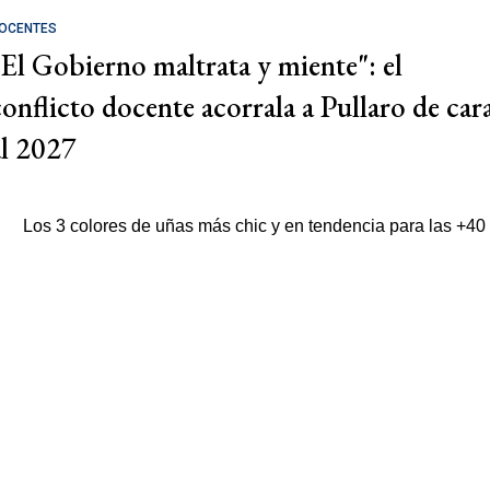
OCENTES
"El Gobierno maltrata y miente": el
conflicto docente acorrala a Pullaro de car
al 2027