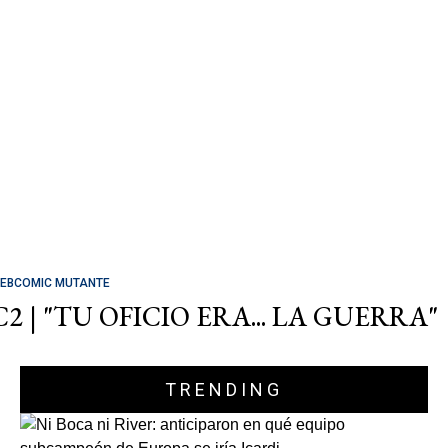
EBCOMIC MUTANTE
C2 | "TU OFICIO ERA... LA GUERRA"
TRENDING