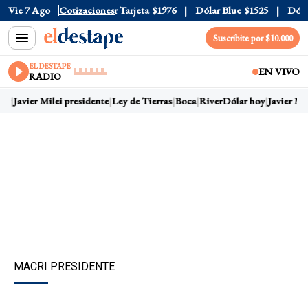
 Oficial
Vie 7 Ago
$1520
Cotizaciones
Dólar Tarjeta
$1976
Dólar Blue
$1525
Dólar 
Suscribite por $10.000
EL DESTAPE
EN VIVO
RADIO
oy
Javier Milei presidente
Ley de Tierras
Boca
River
Dólar hoy
Javier Mil
MACRI PRESIDENTE