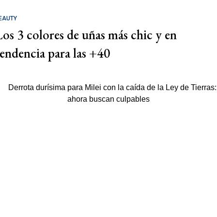
EAUTY
Los 3 colores de uñas más chic y en
tendencia para las +40