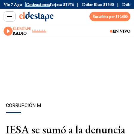
ficial
Vie 7 Ago
$1520
Cotizaciones
Dólar Tarjeta
$1976
Dólar Blue
$1530
Dólar CC
Suscribite por $10.000
EL DESTAPE
EN VIVO
RADIO
CORRUPCIÓN M
IESA se sumó a la denuncia