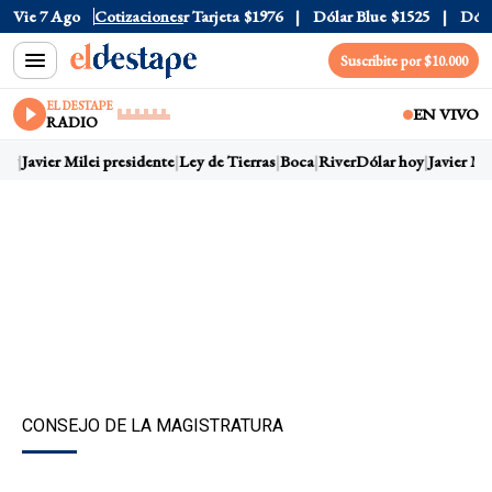
 Oficial
Vie 7 Ago
$1520
Cotizaciones
Dólar Tarjeta
$1976
Dólar Blue
$1525
Dólar 
Suscribite por $10.000
EL DESTAPE
EN VIVO
RADIO
oy
Javier Milei presidente
Ley de Tierras
Boca
River
Dólar hoy
Javier Mil
CONSEJO DE LA MAGISTRATURA