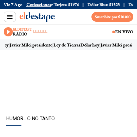
 Oficial
Vie 7 Ago
$1520
Cotizaciones
Dólar Tarjeta
$1976
Dólar Blue
$1525
Dólar 
Suscribite por $10.000
EL DESTAPE
EN VIVO
RADIO
 hoy
Javier Milei presidente
Ley de Tierras
Dólar hoy
Javier Milei preside
HUMOR... O NO TANTO