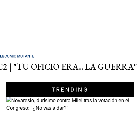
EBCOMIC MUTANTE
C2 | "TU OFICIO ERA... LA GUERRA"
TRENDING