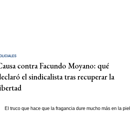
OLICIALES
Causa contra Facundo Moyano: qué
eclaró el sindicalista tras recuperar la
libertad