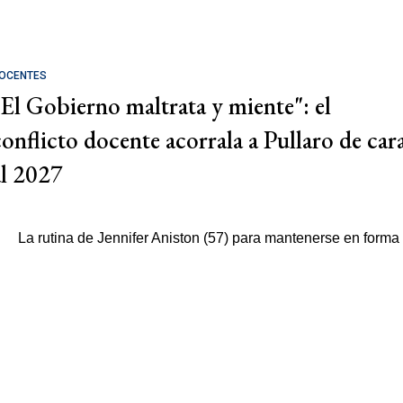
OCENTES
"El Gobierno maltrata y miente": el
conflicto docente acorrala a Pullaro de car
al 2027