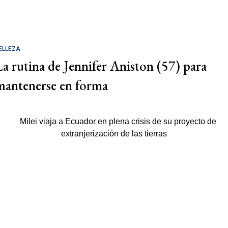
ELLEZA
La rutina de Jennifer Aniston (57) para
mantenerse en forma