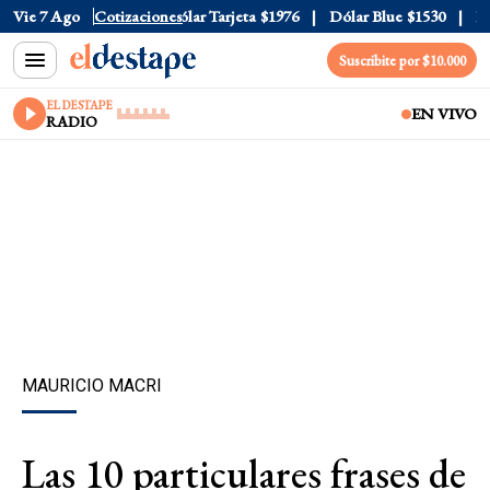
lar Oficial
Vie 7 Ago
$1520
Cotizaciones
Dólar Tarjeta
$1976
Dólar Blue
$1530
Dóla
Suscribite por $10.000
EL DESTAPE
EN VIVO
RADIO
MAURICIO MACRI
Las 10 particulares frases de