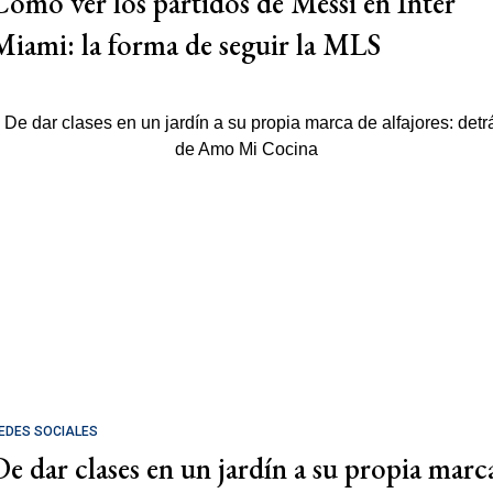
Cómo ver los partidos de Messi en Inter
Miami: la forma de seguir la MLS
EDES SOCIALES
De dar clases en un jardín a su propia marc