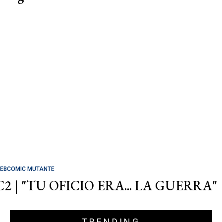
EBCOMIC MUTANTE
C2 | "TU OFICIO ERA... LA GUERRA"
TRENDING