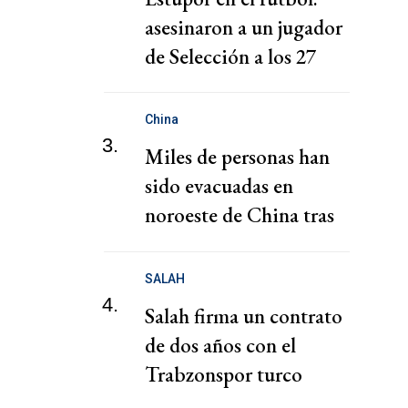
asesinaron a un jugador
de Selección a los 27
años
China
3.
Miles de personas han
sido evacuadas en
noroeste de China tras
fuertes lluvias e
inundaciones
SALAH
4.
Salah firma un contrato
de dos años con el
Trabzonspor turco