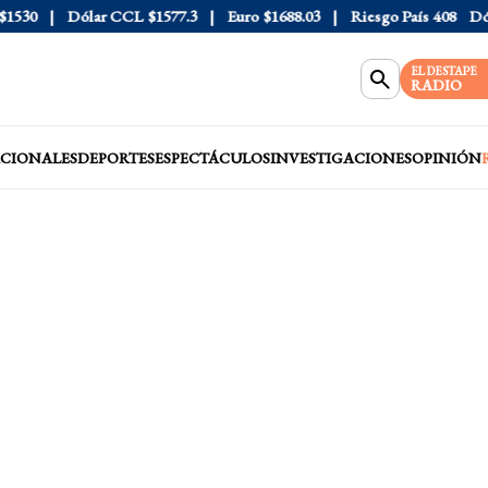
0
Dólar CCL
$1577.3
Euro
$1688.03
Riesgo País
408
Dólar O
EL DESTAPE
RADIO
CIONALES
DEPORTES
ESPECTÁCULOS
INVESTIGACIONES
OPINIÓN