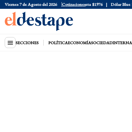
Viernes 7 de Agosto del 2026
Dólar Oficial
$1520
Dólar Tarjeta
Cotizaciones
$1976
Dólar Blue
$153
SECCIONES
POLÍTICA
ECONOMÍA
SOCIEDAD
INTERNA