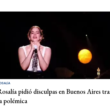
OSALÍA
Rosalía pidió disculpas en Buenos Aires tra
la polémica