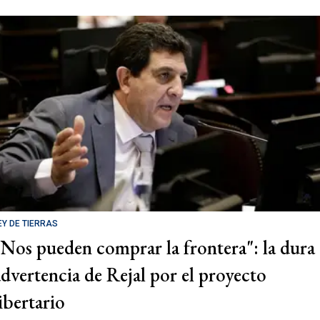
EY DE TIERRAS
"Nos pueden comprar la frontera": la dura
advertencia de Rejal por el proyecto
libertario