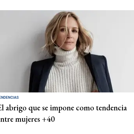
ENDENCIAS
El abrigo que se impone como tendencia
entre mujeres +40