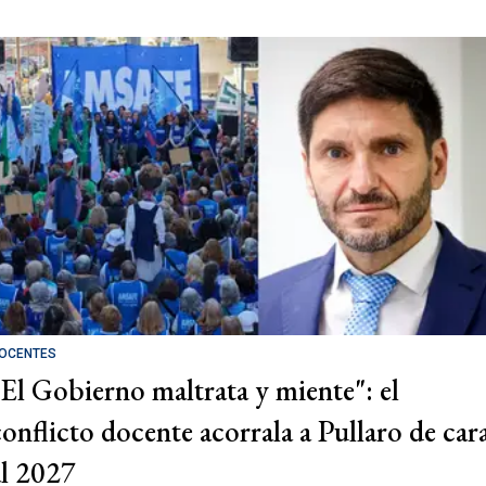
OCENTES
"El Gobierno maltrata y miente": el
conflicto docente acorrala a Pullaro de car
al 2027