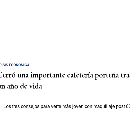
RISIS ECONÓMICA
Cerró una importante cafetería porteña tra
un año de vida