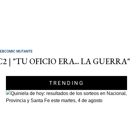
EBCOMIC MUTANTE
C2 | "TU OFICIO ERA... LA GUERRA"
TRENDING