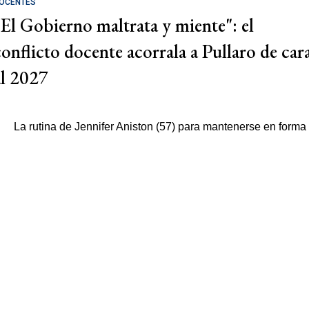
OCENTES
"El Gobierno maltrata y miente": el
conflicto docente acorrala a Pullaro de car
al 2027