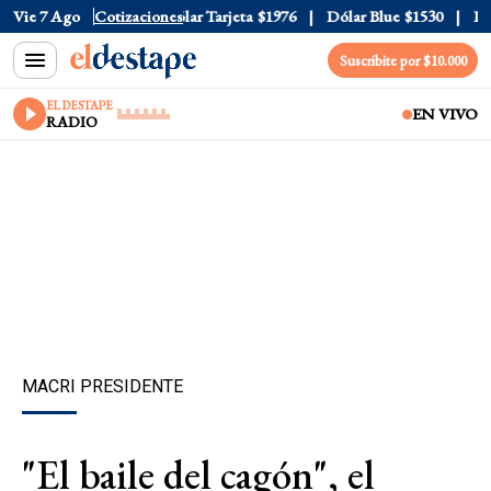
lar Oficial
Vie 7 Ago
$1520
Cotizaciones
Dólar Tarjeta
$1976
Dólar Blue
$1530
Dól
Suscribite por $10.000
EL DESTAPE
EN VIVO
RADIO
MACRI PRESIDENTE
"El baile del cagón", el