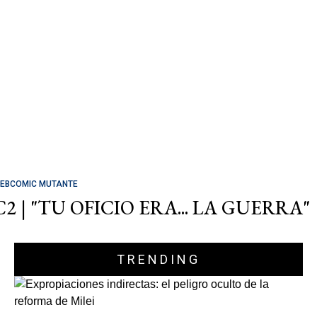
EBCOMIC MUTANTE
C2 | "TU OFICIO ERA... LA GUERRA"
TRENDING