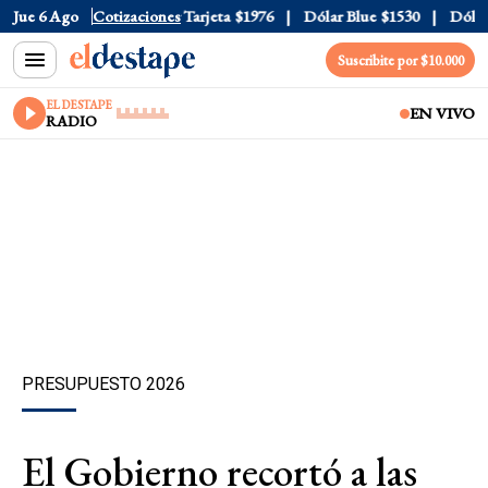
Oficial
Jue 6 Ago
$1520
Cotizaciones
Dólar Tarjeta
$1976
Dólar Blue
$1530
Dólar C
Suscribite por $10.000
EL DESTAPE
EN VIVO
RADIO
PRESUPUESTO 2026
El Gobierno recortó a las