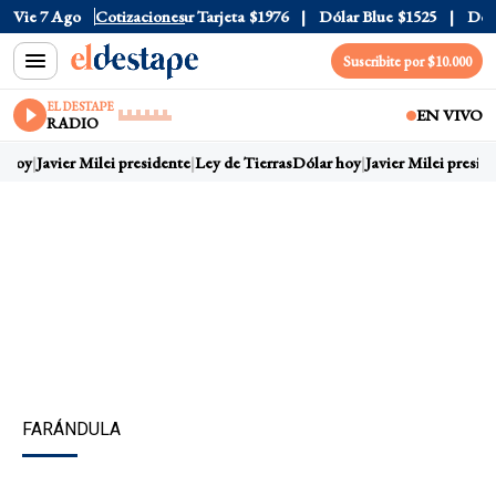
 Oficial
Vie 7 Ago
$1520
Cotizaciones
Dólar Tarjeta
$1976
Dólar Blue
$1525
Dólar 
Suscribite por $10.000
EL DESTAPE
EN VIVO
RADIO
 hoy
Javier Milei presidente
Ley de Tierras
Dólar hoy
Javier Milei preside
FARÁNDULA